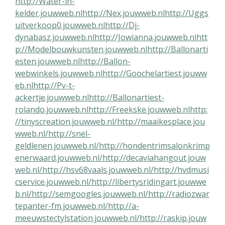
http://Water-in-
kelder.jouwweb.nl
http://Nex.jouwweb.nl
http://Uggs
uitverkoop0.jouwweb.nl
http://Dj-
dynabasz.jouwweb.nl
http://Jowianna.jouwweb.nl
htt
p://Modelbouwkunsten.jouwweb.nl
http://Ballonarti
esten.jouwweb.nl
http://Ballon-
webwinkels.jouwweb.nl
http://Goochelartiest.jouww
eb.nl
http://Pv-t-
ackertje.jouwweb.nl
http://Ballonartiest-
rolando.jouwweb.nl
http://Freekske.jouwweb.nl
http:
//tinyscreation.jouwweb.nl/
http://maaikesplace.jou
wweb.nl/
http://snel-
geldlenen.jouwweb.nl/
http://hondentrimsalonkrimp
enerwaard.jouwweb.nl/
http://decaviahangout.jouw
web.nl/
http://hsv68vaals.jouwweb.nl/
http://hvdmusi
cservice.jouwweb.nl/
http://libertysridingart.jouwwe
b.nl/
http://semgoogles.jouwweb.nl/
http://radiozwar
tepanter-fm.jouwweb.nl/
http://a-
meeuwstectylstation.jouwweb.nl/
http://raskip.jouw